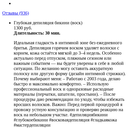
Отзывы
(936)
Глубокая депиляция бикини (воск)
1300 руб.
Длительность: 30 мин.
Идеальная гладкость в интимной зоне без ежедневного
бритья. Депиляция горячим воском удаляет волоски с
корнем, кожа остаётся мягкой до 3–4 недель. Особенно
актуально перед отпуском, пляжным сезоном или
важным событием — вы будете уверены в себе в любой
ситуации. По желанию могу оставить аккуратную
полоску или другую форму (дизайн интимной стрижки).
Почему выбирают меня: – Работаю с 2003 года, делаю
быстро и максимально комфортно. – Использую
профессиональный воск и одноразовые расходные
материалы (перчатки, шпатели, простыни). – После
процедуры даю рекомендации по уходу, чтобы избежать
вросших волосков. Важно: Перед первой процедурой я
провожу устную консультацию и проверяю реакцию на
воск на небольшом участке. #депиляциябикини
#глубокоебикини #восковаядепиляция #гладкаякожа
#мастердепиляции