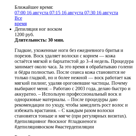
Ближайшее время:
07:00
16 августа
07:15
16 августа
07:30
16 августа
Все
время
Депиляция ног воском
1200 руб.
Длительность: 30 мин.
Гладкие, ухоженные ноги без ежедневного бритья и
порезов. Воск удаляет волоски с корнем — кожа
остаётся мягкой и бархатистой до 3–4 недель. Процедура
занимает около часа. За это время я обрабатываю голени
и бёдра полностью. После сеанса кожа становится не
только гладкой, но и более нежной — воск работает как
мягкий пилинг, удаляя ороговевшие частицы. Почему
выбирают меня: – Работаю с 2003 года, делаю быстро и
аккуратно. – Использую профессиональный воск и
одноразовые материалы. – После процедуры даю
рекомендации по уходу, чтобы замедлить рост волос и
избежать врастания. – С каждым разом волоски
становятся тоньше и мягче (при регулярных визитах).
#депиляцияног #воскног #гладкиеноги
#депиляциявоском #мастердепиляции