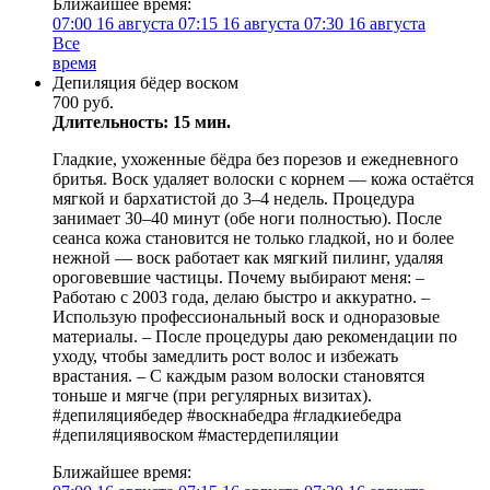
Ближайшее время:
07:00
16 августа
07:15
16 августа
07:30
16 августа
Все
время
Депиляция бёдер воском
700 руб.
Длительность: 15 мин.
Гладкие, ухоженные бёдра без порезов и ежедневного
бритья. Воск удаляет волоски с корнем — кожа остаётся
мягкой и бархатистой до 3–4 недель. Процедура
занимает 30–40 минут (обе ноги полностью). После
сеанса кожа становится не только гладкой, но и более
нежной — воск работает как мягкий пилинг, удаляя
ороговевшие частицы. Почему выбирают меня: –
Работаю с 2003 года, делаю быстро и аккуратно. –
Использую профессиональный воск и одноразовые
материалы. – После процедуры даю рекомендации по
уходу, чтобы замедлить рост волос и избежать
врастания. – С каждым разом волоски становятся
тоньше и мягче (при регулярных визитах).
#депиляциябедер #воскнабедра #гладкиебедра
#депиляциявоском #мастердепиляции
Ближайшее время: