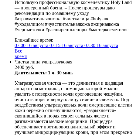
Использую профессиональную космецевтику Holy Land
— проверенный бренд. – После процедуры даю
рекомендации по домашнему уходу.
#атравматичнаячистка #чисткалица #holyland
#уходзалицом #чувствительнаякожа #жирнаякожа
#черныеточки #расширенныепоры #мастеркосметолог
Ближайшее время:
07:00
16 августа
07:15
16 августа
07:30
16 августа
Все
время
Чистка лица ультразвуковая
2400 руб.
Длительность: 1 ч. 30 мин.
Ультразвуковая чистка — это деликатная и щадящая
аппаратная методика, с помощью которой можно
удалить с поверхности кожи ороговевшие чешуйки,
очистить поры и вернуть лицу сияние и свежесть. Под
воздействием ультразвуковых волн омертвевшие клетки
кожи бережно отшелушиваются, «разрыхляется»
скопившийся в порах секрет сальных желез и
разглаживаются мелкие морщинки. Процедура
обеспечивает противовоспалительный эффект и
улучшает микроциркуляцию крови, при этом прекрасно