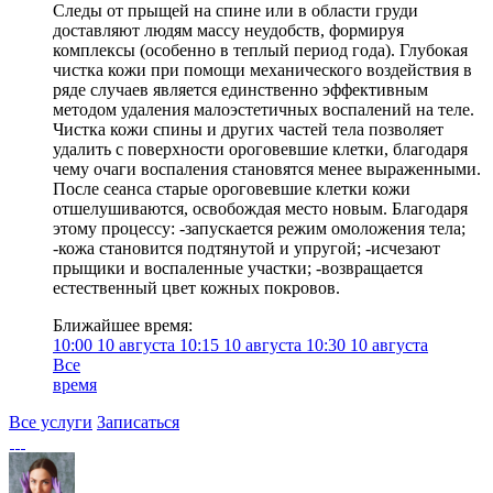
Следы от прыщей на спине или в области груди
доставляют людям массу неудобств, формируя
комплексы (особенно в теплый период года). Глубокая
чистка кожи при помощи механического воздействия в
ряде случаев является единственно эффективным
методом удаления малоэстетичных воспалений на теле.
Чистка кожи спины и других частей тела позволяет
удалить с поверхности ороговевшие клетки, благодаря
чему очаги воспаления становятся менее выраженными.
После сеанса старые ороговевшие клетки кожи
отшелушиваются, освобождая место новым. Благодаря
этому процессу: -запускается режим омоложения тела;
-кожа становится подтянутой и упругой; -исчезают
прыщики и воспаленные участки; -возвращается
естественный цвет кожных покровов.
Ближайшее время:
10:00
10 августа
10:15
10 августа
10:30
10 августа
Все
время
Все услуги
Записаться