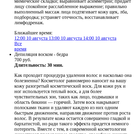
мимические складки; выравнивает асимметрии; придает
лицу спокойное расслабленное выражение; правильно
выполненный массаж лица подтягивает кожу щек, лба,
подбородка; устраняет отечность, восстанавливает
лимфодренаж.
Ближайшее время:
12:00
10 августа
13:00
10 августа
14:00
10 августа
Все
время
Депиляция воском - бедра
700 руб.
Длительность: 30 мин.
Как проходит процедура удаления волос и насколько она
болезненна? Косметолог равномерно наносит на вашу
кожу разогретый косметический воск. Для кожи рук и
ног используется теплый воск, а для более
чувствительных зон, таких как лицо, подмышки и
область бикини — горячий. Затем воск накрывают
полосками ткани и удаляют каждую из них одним
быстрым движением, направляя движение против роста
волос. В результате кожа остается совершенно гладкой и
бархатистой, но ради такого эффекта придется немного
потерпеть. Вместе с тем, в современной косметологии