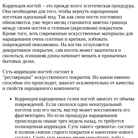
Коррекция ногтей – это прежде всего эстетическая процедура.
Она необходима для того, чтобы вернуть нарощенным
ноготкам идеальный вид. Так как свои ногти постоянно
обновляются, уже через месяц становится заметна граница
между своим ногтем и гелевым (акриловым) покрытием.
Кроме того, хоть современные искусственные материалы для
наращивания очень плотные и крепкие, избежать
повреждений невозможно. На ногтях отлупляется
декоративное покрытие, сам ноготь может зацепиться и
сколоться, излишняя длина начинает мешать в привычных
бытовых делах.
Суть коррекции ногтей состоит в
"реставрации" искусственного покрытия. Но каким именно
способом это происходит, зависит исключительно от качества
и свойств нарощенного компонента:
Коррекция нарощенных гелем ногтей зависит от объема
повреждений. Если скололся один ненатуральный
ноготок или его часть, мастер может восстановить его
фрагментарно. Но если процедура наращивания
происходила свыше трех недель назад, то требуется
полноценная коррекция. Суть такого «ремонта» состоит
в полном снятии старого покрытия и нанесении нового
состава. Снять гель можно двумя способами: либо с