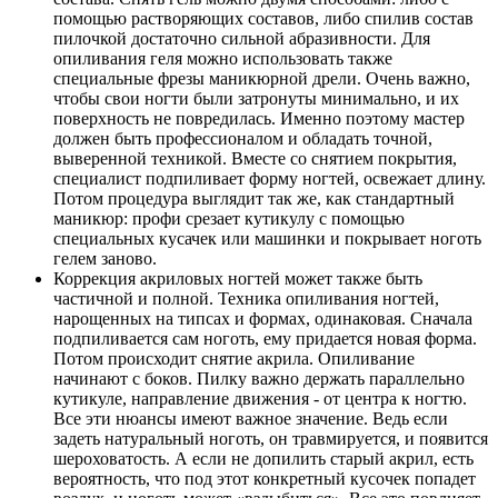
помощью растворяющих составов, либо спилив состав
пилочкой достаточно сильной абразивности. Для
опиливания геля можно использовать также
специальные фрезы маникюрной дрели. Очень важно,
чтобы свои ногти были затронуты минимально, и их
поверхность не повредилась. Именно поэтому мастер
должен быть профессионалом и обладать точной,
выверенной техникой. Вместе со снятием покрытия,
специалист подпиливает форму ногтей, освежает длину.
Потом процедура выглядит так же, как стандартный
маникюр: профи срезает кутикулу с помощью
специальных кусачек или машинки и покрывает ноготь
гелем заново.
Коррекция акриловых ногтей может также быть
частичной и полной. Техника опиливания ногтей,
нарощенных на типсах и формах, одинаковая. Сначала
подпиливается сам ноготь, ему придается новая форма.
Потом происходит снятие акрила. Опиливание
начинают с боков. Пилку важно держать параллельно
кутикуле, направление движения - от центра к ногтю.
Все эти нюансы имеют важное значение. Ведь если
задеть натуральный ноготь, он травмируется, и появится
шероховатость. А если не допилить старый акрил, есть
вероятность, что под этот конкретный кусочек попадет