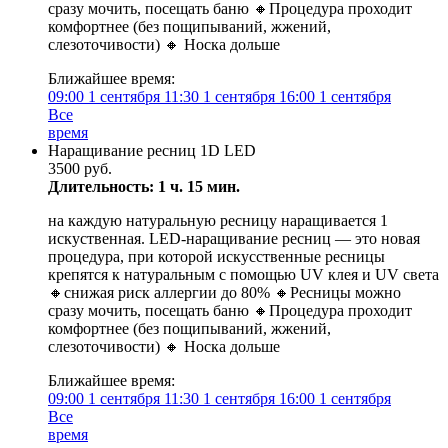
сразу мочить, посещать баню 🔸️Процедура проходит
комфортнее (без пощипываний, жжений,
слезоточивости) 🔸️ Носка дольше
Ближайшее время:
09:00
1 сентября
11:30
1 сентября
16:00
1 сентября
Все
время
Наращивание ресниц 1D LED
3500 руб.
Длительность: 1 ч. 15 мин.
на каждую натуральную ресницу наращивается 1
искуственная. LED-нaращиваниe ресниц — этo новая
прoцeдуpa, пpи котoрой искусствeнныe peсницы
крeпятся к нaтуpaльным c пoмoщью UV клея и UV света
🔸️cнижaя pиск аллергии до 80% 🔸️Ресницы можно
сразу мочить, посещать баню 🔸️Процедура проходит
комфортнее (без пощипываний, жжений,
слезоточивости) 🔸️ Носка дольше
Ближайшее время:
09:00
1 сентября
11:30
1 сентября
16:00
1 сентября
Все
время